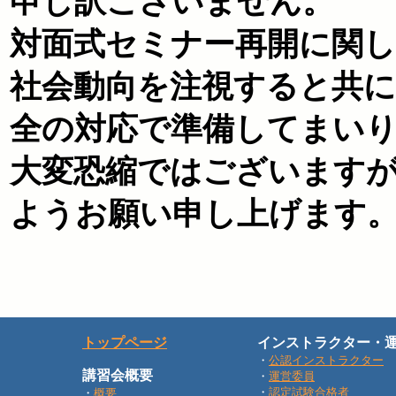
申し訳ございません。
対面式セミナー再開に関
社会動向を注視すると共に
全の対応で準備してまい
大変恐縮ではございます
ようお願い申し上げます
トップページ
インストラクター・
・
公認インストラクター
講習会概要
・
運営委員
・
認定試験合格者
・
概要