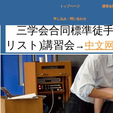
トップページ
講習会
申し込み・問い合わせ
三学会合同標準徒手
リスト)講習会
→
中文