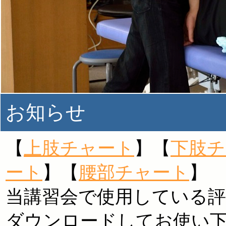
お知らせ
【
上肢チャート
】【
下肢チ
ート
】【
腰部チャート
】
当講習会で使用している
ダウンロードしてお使い